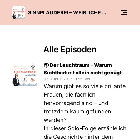
SINNPLAUDEREI – WEIBLICHE WIRKKRAFT IM FAMILIENUNTERNEHMEN & BUSINESS
Alle Episoden
🌏 Der Leuchtraum – Warum
Sichtbarkeit allein nicht genügt
05. August 2026
‧
17m 39s
Warum gibt es so viele brillante
Frauen, die fachlich
hervorragend sind – und
trotzdem kaum gefunden
werden?
In dieser Solo-Folge erzähle ich
die Geschichte hinter dem