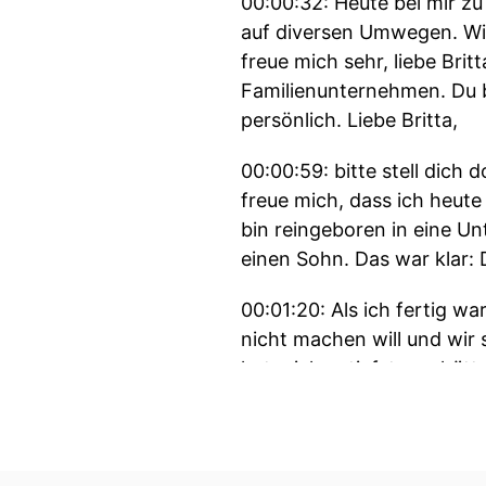
00:00:32: Heute bei mir zu
auf diversen Umwegen. Wi
freue mich sehr, liebe Brit
Familienunternehmen. Du bi
persönlich. Liebe Britta,
00:00:59: bitte stell dich
freue mich, dass ich heute
bin reingeboren in eine Un
einen Sohn. Das war klar:
00:01:20: Als ich fertig 
nicht machen will und wir 
hat mich zutiefst erschütt
spontan mit 24 dann plötz
großer Begeisterung zwöl
00:01:45: Ich hatte dann e