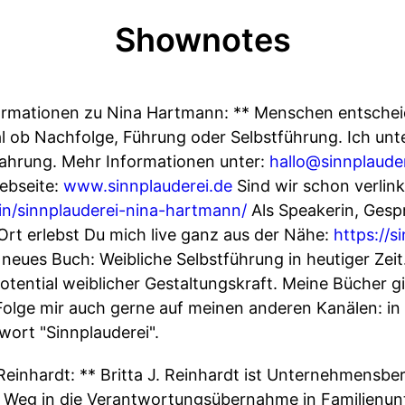
Shownotes
rmationen zu Nina Hartmann: ** Menschen entschei
 ob Nachfolge, Führung oder Selbstführung. Ich unt
fahrung. Mehr Informationen unter:
hallo@sinnplaude
Webseite:
www.sinnplauderei.de
Sind wir schon verlink
in/sinnplauderei-nina-hartmann/
Als Speakerin, Gesp
Ort erlebst Du mich live ganz aus der Nähe:
https://s
neues Buch: Weibliche Selbstführung in heutiger Ze
otential weiblicher Gestaltungskraft. Meine Bücher g
olge mir auch gerne auf meinen anderen Kanälen: in
ort "Sinnplauderei".
Reinhardt: ** Britta J. Reinhardt ist Unternehmensbe
 Weg in die Verantwortungsübernahme in Familienunt