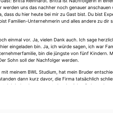
 Gast: Britta Reinhardt. Britta ist Nachfolgerin in e
r werden uns das nachher noch genauer anschauen 
ta, dass du hier heute bei mir zu Gast bist. Du bist Exp
st Familien-Unternehmerin und alles andere zu dir sa
 doch einmal vor. Ja, vielen Dank auch. Ich sage herzl
 hier eingeladen bin. Ja, ich würde sagen, ich war Fa
ternehmerfamilie, bin die jüngste von fünf Kindern. M
 Der Sohn soll der Nachfolger werden.
war mit meinem BWL Studium, hat mein Bruder entschi
standen dann kurz davor, die Firma tatsächlich schli
ert. Ich habe dann gesagt: Ja, also ich würde es da
lich Nachfolgerin einem eigenen Familienunternehme
f Jahre gemacht.
ine Gelegenheit. Ein Kollege hat mir angeboten, dass e