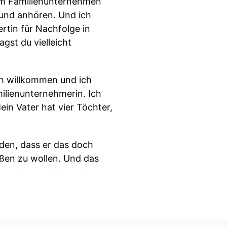
inem Familienunternehmen
und anhören. Und ich
ertin für Nachfolge in
gst du vielleicht
ich willkommen und ich
milienunternehmerin. Ich
ein Vater hat vier Töchter,
eden, dass er das doch
eßen zu wollen. Und das
nn machen und da sehr
n. Ich habe das auch mit
r die Firma kaufen will.