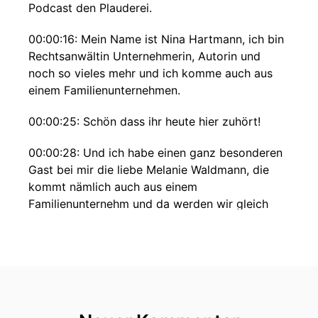
Podcast den Plauderei.
00:00:16: Mein Name ist Nina Hartmann, ich bin
Rechtsanwältin Unternehmerin, Autorin und
noch so vieles mehr und ich komme auch aus
einem Familienunternehmen.
00:00:25: Schön dass ihr heute hier zuhört!
00:00:28: Und ich habe einen ganz besonderen
Gast bei mir die liebe Melanie Waldmann, die
kommt nämlich auch aus einem
Familienunternehm und da werden wir gleich
darüber sprechen.
00:00:37: erstmal herzlich Willkommen liebe
Melanie.
00:00:40: Hallo Nina, ich freue mich sehr dass
ich heute bei dir sein darf und mit dir ein