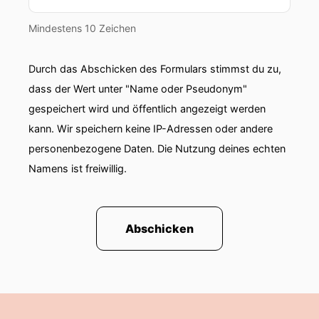
00:01:04: Denn du bist jetzt geschäftsführende
Mindestens 10 Zeichen
Gesellschafterin eures Familienunternehmens.
00:01:10: Und darüber werden wir gleich mehr
Durch das Abschicken des Formulars stimmst du zu,
dass der Wert unter "Name oder Pseudonym"
00:01:12: sprechen!
gespeichert wird und öffentlich angezeigt werden
kann. Wir speichern keine IP-Adressen oder andere
00:01:13: Also vielen Dank, dass Du Deine
Geschichte hier mit uns teilst.
personenbezogene Daten. Die Nutzung deines echten
Namens ist freiwillig.
00:01:17: Da freue ich mich sehr darüber, mich
mit Dir auszutauschen und einfach ein bisschen
Einblick in unser kleines Familienunternehmen zu
Abschicken
geben.
00:01:24: Ja, nein schön.
00:01:25: Toll dass wir uns auch kennengelernt
haben das wir uns persönlich kennen und du